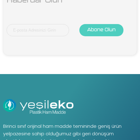
Haberdar Olun
Abone Olun
Birinci sınıf orijinal ham madde temininde geniş ürün
yelpazesine sahip olduğumuz gibi geri dönüşüm