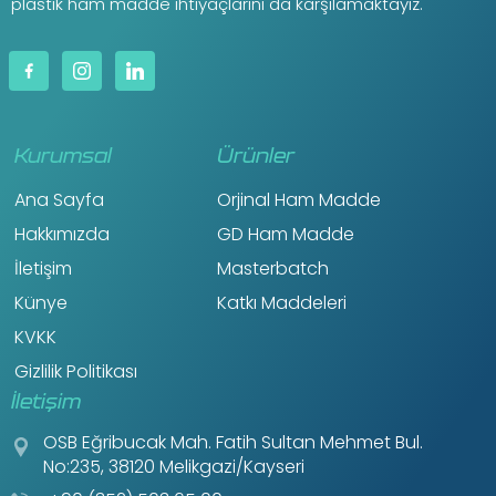
plastik ham madde ihtiyaçlarını da karşılamaktayız.
Kurumsal
Ürünler
Ana Sayfa
Orjinal Ham Madde
Hakkımızda
GD Ham Madde
İletişim
Masterbatch
Künye
Katkı Maddeleri
KVKK
Gizlilik Politikası
İletişim
OSB Eğribucak Mah. Fatih Sultan Mehmet Bul.
No:235, 38120 Melikgazi/Kayseri