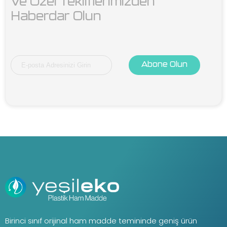
Ve Özel Tekliflerimizden 
Haberdar Olun
Abone Olun
Birinci sınıf orijinal ham madde temininde geniş ürün